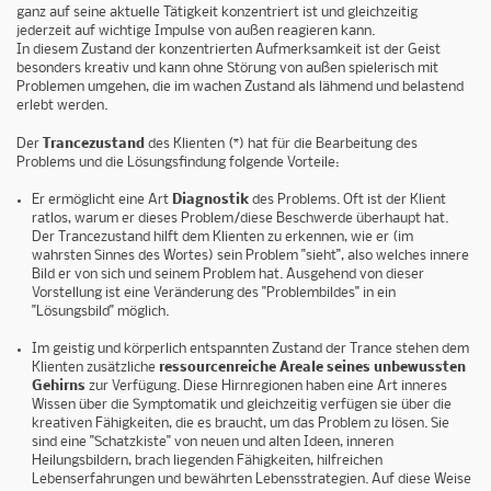
ganz auf seine aktuelle Tätigkeit konzentriert ist und gleichzeitig
jederzeit auf wichtige Impulse von außen reagieren kann.
In diesem Zustand der konzentrierten Aufmerksamkeit ist der Geist
besonders kreativ und kann ohne Störung von außen spielerisch mit
Problemen umgehen, die im wachen Zustand als lähmend und belastend
erlebt werden.
Der
Trancezustand
des Klienten (*) hat für die Bearbeitung des
Problems und die Lösungsfindung folgende Vorteile:
Er ermöglicht eine Art
Diagnostik
des Problems. Oft ist der Klient
ratlos, warum er dieses Problem/diese Beschwerde überhaupt hat.
Der Trancezustand hilft dem Klienten zu erkennen, wie er (im
wahrsten Sinnes des Wortes) sein Problem "sieht", also welches innere
Bild er von sich und seinem Problem hat. Ausgehend von dieser
Vorstellung ist eine Veränderung des "Problembildes" in ein
"Lösungsbild" möglich.
Im geistig und körperlich entspannten Zustand der Trance stehen dem
Klienten zusätzliche
ressourcenreiche Areale seines unbewussten
Gehirns
zur Verfügung. Diese Hirnregionen haben eine Art inneres
Wissen über die Symptomatik und gleichzeitig verfügen sie über die
kreativen Fähigkeiten, die es braucht, um das Problem zu lösen. Sie
sind eine "Schatzkiste" von neuen und alten Ideen, inneren
Heilungsbildern, brach liegenden Fähigkeiten, hilfreichen
Lebenserfahrungen und bewährten Lebensstrategien. Auf diese Weise