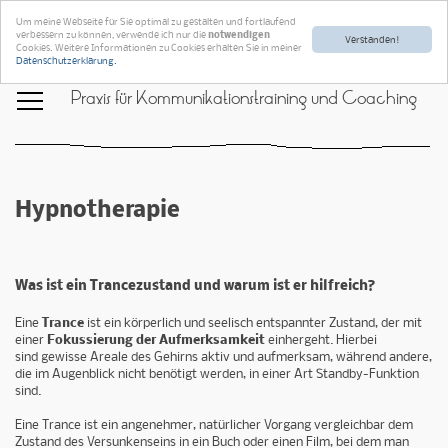
Um meine Webseite für Sie optimal zu gestalten und fortlaufend
verbessern zu können, verwende ich nur die
notwendigen
Verstanden!
Cookies. Weitere Informationen zu Cookies erhalten Sie in meiner
Datenschutzerklärung.
Praxis für Kommunikationstraining und Coaching
Hypnotherapie
Was ist ein Trancezustand und warum ist er hilfreich?
Eine
Trance
ist ein körperlich und seelisch entspannter Zustand, der mit
einer
Fokussierung der Aufmerksamkeit
einhergeht. Hierbei
sind gewisse Areale des Gehirns aktiv und aufmerksam, während andere,
die im Augenblick nicht benötigt werden, in einer Art Standby-Funktion
sind.
Eine Trance ist ein angenehmer, natürlicher Vorgang vergleichbar dem
Zustand des Versunkenseins in ein Buch oder einen Film, bei dem man