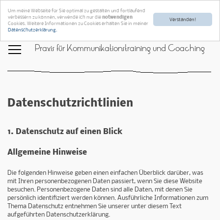
Um meine Webseite für Sie optimal zu gestalten und fortlaufend
verbessern zu können, verwende ich nur die
notwendigen
Verstanden!
Cookies. Weitere Informationen zu Cookies erhalten Sie in meiner
Datenschutzerklärung.
Praxis für Kommunikationstraining und Coaching
Datenschutzrichtlinien
1. Datenschutz auf einen Blick
Allgemeine Hinweise
Die folgenden Hinweise geben einen einfachen Überblick darüber, was
mit Ihren personenbezogenen Daten passiert, wenn Sie diese Website
besuchen. Personenbezogene Daten sind alle Daten, mit denen Sie
persönlich identifiziert werden können. Ausführliche Informationen zum
Thema Datenschutz entnehmen Sie unserer unter diesem Text
aufgeführten Datenschutzerklärung.