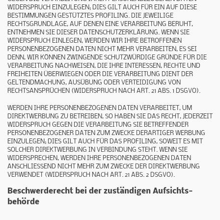
WIDERSPRUCH EINZULEGEN; DIES GILT AUCH FÜR EIN AUF DIESE
BESTIMMUNGEN GESTÜTZTES PROFILING. DIE JEWEILIGE
RECHTSGRUNDLAGE, AUF DENEN EINE VERARBEITUNG BERUHT,
ENTNEHMEN SIE DIESER DATENSCHUTZERKLÄRUNG. WENN SIE
WIDERSPRUCH EINLEGEN, WERDEN WIR IHRE BETROFFENEN
PERSONENBEZOGENEN DATEN NICHT MEHR VERARBEITEN, ES SEI
DENN, WIR KÖNNEN ZWINGENDE SCHUTZWÜRDIGE GRÜNDE FÜR DIE
VERARBEITUNG NACHWEISEN, DIE IHRE INTERESSEN, RECHTE UND
FREIHEITEN ÜBERWIEGEN ODER DIE VERARBEITUNG DIENT DER
GELTENDMACHUNG, AUSÜBUNG ODER VERTEIDIGUNG VON
RECHTSANSPRÜCHEN (WIDERSPRUCH NACH ART. 21 ABS. 1 DSGVO).
WERDEN IHRE PERSONENBEZOGENEN DATEN VERARBEITET, UM
DIREKTWERBUNG ZU BETREIBEN, SO HABEN SIE DAS RECHT, JEDERZEIT
WIDERSPRUCH GEGEN DIE VERARBEITUNG SIE BETREFFENDER
PERSONENBEZOGENER DATEN ZUM ZWECKE DERARTIGER WERBUNG
EINZULEGEN; DIES GILT AUCH FÜR DAS PROFILING, SOWEIT ES MIT
SOLCHER DIREKTWERBUNG IN VERBINDUNG STEHT. WENN SIE
WIDERSPRECHEN, WERDEN IHRE PERSONENBEZOGENEN DATEN
ANSCHLIESSEND NICHT MEHR ZUM ZWECKE DER DIREKTWERBUNG
VERWENDET (WIDERSPRUCH NACH ART. 21 ABS. 2 DSGVO).
Beschwerde­recht bei der zuständigen Aufsichts­
behörde