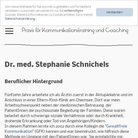
Um meine Webseite für Sie optimal zu gestalten und fortlaufend
verbessern zu können, verwende ich nur die
notwendigen
Verstanden!
Cookies. Weitere Informationen zu Cookies erhalten Sie in meiner
Datenschutzerklärung.
Praxis für Kommunikationstraining und Coaching
Dr. med. Stephanie Schnichels
Beruflicher Hintergrund
Fünfzehn Jahre arbeitete ich als Ärztin zuerst in der Aktupädiatrie und im
Anschluss in einer Eltern-Kind-Klinik am Chiemsee. Dort war mein
Arbeitsschwerpunkt neben der medizinischen Betreuung der
PatientInnen die psychosoziale Begleitung der Familien. Diese waren
belastet durch schwierige soziale Verhältnisse oder durch Krankheit,
drohende Erkrankung oder Tod von Angehörigen/Kindern.
In diesem Rahmen lernte ich 2002 durch eine Kollegin die "
Gewaltfreie
Kommunikation
" (GFK) kennen und war beeindruckt, wie hilfreich diese
Methode im Umgang mit den PatientInnen war. Sie ermöglichte mir,