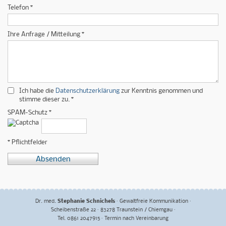
Telefon *
Ihre Anfrage / Mitteilung *
Ich habe die
Datenschutzerklärung
zur Kenntnis genommen und
stimme dieser zu. *
SPAM-Schutz *
* Pflichtfelder
Absenden
Dr. med.
Stephanie Schnichels
Gewaltfreie Kommunikation
Scheibenstraße 22 · 83278 Traunstein / Chiemgau
Tel. 0861 2047915 · Termin nach Vereinbarung